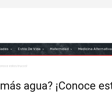
dades
Estilo De Vida
Maternidad
Medicina Alternativa
onoce estos trucos!
 más agua? ¡Conoce est