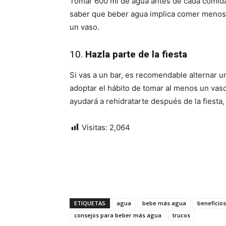
Tomar 600 ml de agua antes de cada comida
saber que beber agua implica comer menos 
un vaso.
10.
Hazla parte de la fiesta
Si vas a un bar, es recomendable alternar 
adoptar el hábito de tomar al menos un vaso
ayudará a rehidratarte después de la fiesta
Visitas:
2,064
ETIQUETAS
agua
bebe más agua
beneficio
consejos para beber más agua
trucos