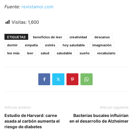
Fuente:
revistamoi.com
Visitas:
1,600
ETIQUETAS
beneficios de leer
creatividad
descanso
dormir
empatía
estrés
hoy saludable
imaginación
lee más
leer
salud
saludable
sueño
vocabulario
Artículo anterior
Artículo siguiente
Estudio de Harvard: carne
Bacterias bucales influirían
asada al carbón aumenta el
en el desarrollo de Alzheimer
riesgo de diabetes