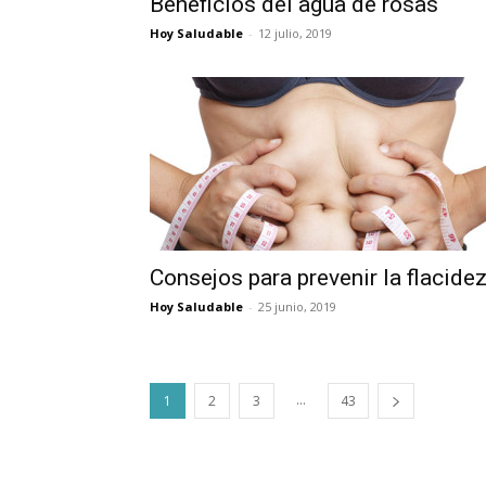
Beneficios del agua de rosas
Hoy Saludable
-
12 julio, 2019
Consejos para prevenir la flacide
Hoy Saludable
-
25 junio, 2019
...
1
2
3
43