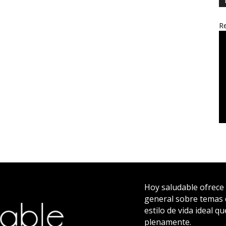
Re
Hoy saludable ofrece 
general sobre temas d
estilo de vida ideal q
plenamente.